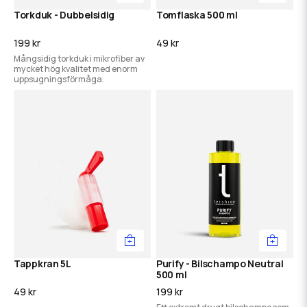
Torkduk - Dubbelsidig
Tomflaska 500 ml
199 kr
49 kr
Mångsidig torkduk i mikrofiber av
mycket hög kvalitet med enorm
uppsugningsförmåga.
Tappkran 5L
Purify - Bilschampo Neutral
500 ml
49 kr
199 kr