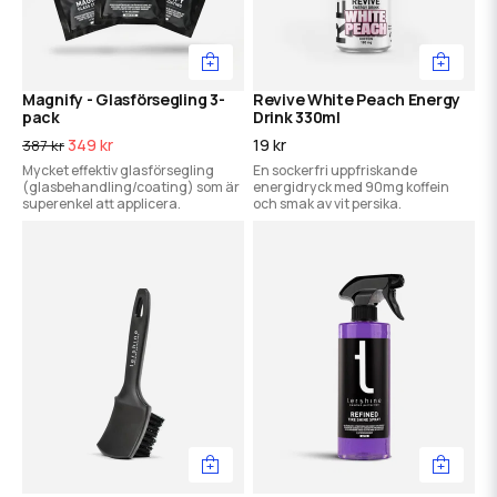
Magnify - Glasförsegling 3-
Revive White Peach Energy
pack
Drink 330ml
349 kr
19 kr
387 kr
Mycket effektiv glasförsegling
En sockerfri uppfriskande
(glasbehandling/coating) som är
energidryck med 90mg koffein
superenkel att applicera.
och smak av vit persika.