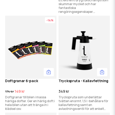
Ett extremt drygt bilschampo som
skummar mycket och har
fantastiska
rengöringsegenskaper.
Blandningsförhållande på hela
1:2000.
-14%
Doftgranar 6-pack
Tryckspruta - Kallavfettning
149 kr
349 kr
174 kr
Doftgranar till bilen i massa
Tryckspruta som underlättar
härliga dofter. Ger en härlig doft i
tvätten enormt. 1,5 l -behållare för
hela bilen utan att tränga in i
kallavfettning samt en
klädsel osv.
avlastningsventil för att enkelt
kunna släppa på trycket när man