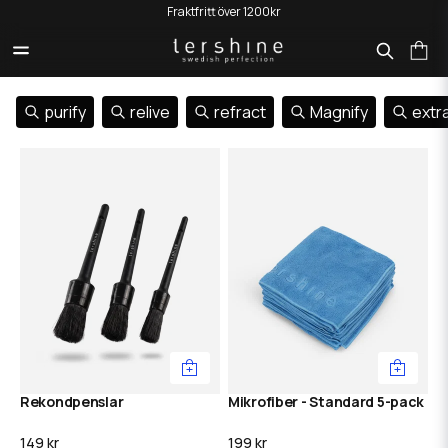
Fraktfritt över 1200kr
Dekaler ingår i alla ordrar
Sökresultat för
210 st produkter hittades
purify
relive
refract
Magnify
extr
Rekondpenslar
Mikrofiber - Standard 5-pack
149 kr
199 kr