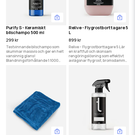
Purify S - Keramiskt
Relive - Flygrostborttagare 5
bilschampo 500 ml
L
299 kr
899 kr
Testvinnande bilschampo som
Relive – Flygrostborttagare 5 L är
skummar massvis och ger en helt
en kraftfull och skonsam
vansinnig glans!
rengöringslösning som effektivt
Blandningsförhållande 1:1000
avlägsnar flygrost, bromsdamm
vilket gör den grymt prisvärd.
och metallpartiklar från alla typer
av ytor. Den reagerar snabbt och
färgas lila vid kontakt, vilket
indikerar när det är dags att spola
av. Produkten är pH-neutral,
syrafri och säker att använda på
lack, plast, metaller och båtskrov.