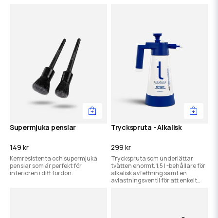
tjockare gel-konsistens för
bättre rengöring och bättre glid
över ytan.
Supermjuka penslar
Tryckspruta - Alkalisk
149 kr
299 kr
Kemresistenta och supermjuka
Tryckspruta som underlättar
penslar som är perfekt för
tvätten enormt. 1,5 l -behållare för
interiören i ditt fordon.
alkalisk avfettning samt en
avlastningsventil för att enkelt
kunna släppa på trycket när man
är färdig.