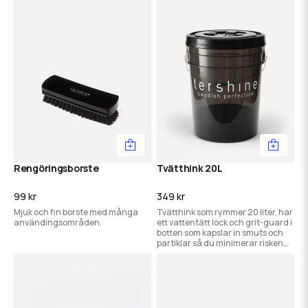
är färdig.
Rengöringsborste
Tvätthink 20L
99 kr
349 kr
Mjuk och fin borste med många
Tvätthink som rymmer 20 liter, har
användingsområden.
ett vattentätt lock och grit-guard i
botten som kapslar in smuts och
partiklar så du minimerar risken
för tvättrepor.