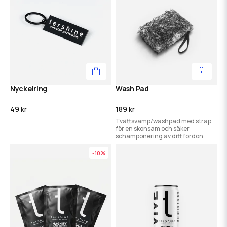
Nyckelring
Wash Pad
49 kr
189 kr
Tvättsvamp/washpad med strap
för en skonsam och säker
schamponering av ditt fordon.
-10%