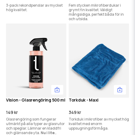
3-pack rekondpenslar av mycket
Fem stycken mikrofiberdukar i
hög kvalitet.
grymt fin kvalitet. Väldigt
mångsidiga, perfekt båda för in
och utsida.
Vision - Glasrengöring 500 ml
Torkduk - Maxi
149 kr
349 kr
Glasrengöring som fungerar
Torkduk i mikrofiber av mycket hög
utmärkt på alla typer av glasrutor
kvalitet med enorm
och speglar. Lämnar en kladdfri
uppsugningsförmåga.
och glänsande yta.
Nu i lite