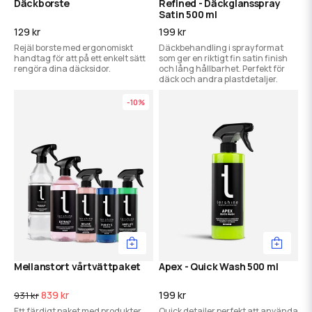
Däckborste
Refined - Däckglansspray
Satin 500 ml
129 kr
199 kr
Rejäl borste med ergonomiskt
Däckbehandling i sprayformat
handtag för att på ett enkelt sätt
som ger en riktigt fin satin finish
rengöra dina däcksidor.
och lång hållbarhet. Perfekt för
däck och andra plastdetaljer.
-10%
Mellanstort vårtvättpaket
Apex - Quick Wash 500 ml
839 kr
199 kr
931 kr
Ett färdigt paket med produkter
Quick detailer perfekt att använda