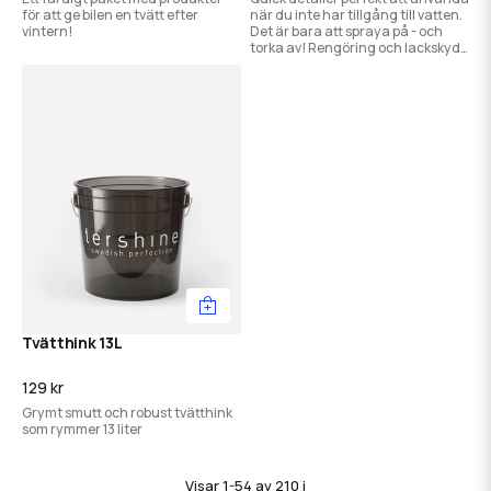
för att ge bilen en tvätt efter
när du inte har tillgång till vatten.
vintern!
Det är bara att spraya på - och
torka av! Rengöring och lackskydd
i ett drag.
Tvätthink 13L
129 kr
Grymt smutt och robust tvätthink
som rymmer 13 liter
Visar 1-54 av 210 i