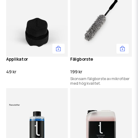
Applikator
Fälgborste
49 kr
199 kr
Skonsam fälgborste av mikrofiber
med hög kvalitet.