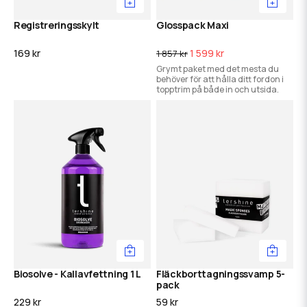
Registreringsskylt
Glosspack Maxi
169 kr
1 599 kr
1 857 kr
Grymt paket med det mesta du
behöver för att hålla ditt fordon i
topptrim på både in och utsida.
Biosolve - Kallavfettning 1 L
Fläckborttagningssvamp 5-
pack
229 kr
59 kr