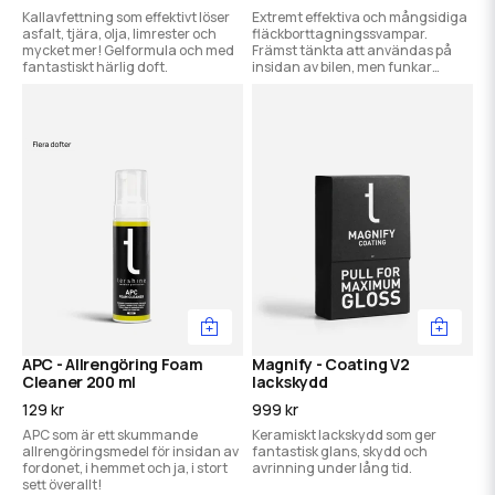
Kallavfettning som effektivt löser
Extremt effektiva och mångsidiga
asfalt, tjära, olja, limrester och
fläckborttagningssvampar.
mycket mer! Gelformula och med
Främst tänkta att användas på
fantastiskt härlig doft.
insidan av bilen, men funkar
magiskt bra i hemmet, på båten,
på skorna osv.
APC - Allrengöring Foam
Magnify - Coating V2
Cleaner 200 ml
lackskydd
129 kr
999 kr
APC som är ett skummande
Keramiskt lackskydd som ger
allrengöringsmedel för insidan av
fantastisk glans, skydd och
fordonet, i hemmet och ja, i stort
avrinning under lång tid.
sett överallt!