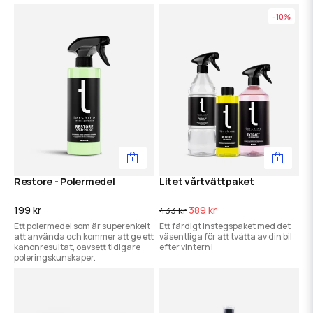
-10%
Restore - Polermedel
Litet vårtvättpaket
199 kr
389 kr
433 kr
Ett polermedel som är superenkelt
Ett färdigt instegspaket med det
att använda och kommer att ge ett
väsentliga för att tvätta av din bil
kanonresultat, oavsett tidigare
efter vintern!
poleringskunskaper.