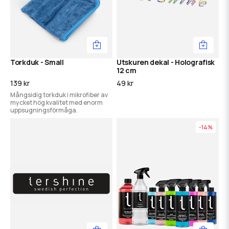
Torkduk - Small
Utskuren dekal - Holografisk
12 cm
139 kr
49 kr
Mångsidig torkduk i mikrofiber av
mycket hög kvalitet med enorm
uppsugningsförmåga.
-14%