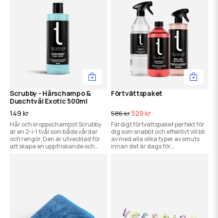
Scrubby - Hårschampo &
Förtvättspaket
Duschtvål Exotic 500ml
149 kr
529 kr
586 kr
Hår och kroppschampot Scrubby
Färdigt förtvättspaket perfekt för
är en 2-i-1 tvål som både vårdar
dig som snabbt och effektivt vill bli
och rengör. Den är utvecklad för
av med alla olika typer av smuts
att skapa en uppfriskande och
innan det är dags för
fräsch känsla i både håret och på
schamponering.
huden.