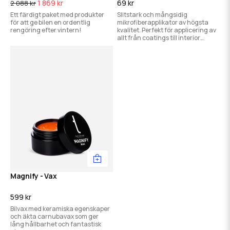
1 869 kr
69 kr
2 088 kr
Ett färdigt paket med produkter
Slitstark och mångsidig
för att ge bilen en ordentlig
mikrofiberapplikator av högsta
rengöring efter vintern!
kvalitet. Perfekt för applicering av
allt från coatings till interior
dressings.
Magnify - Vax
599 kr
Bilvax med keramiska egenskaper
och äkta carnubavax som ger
lång hållbarhet och fantastisk