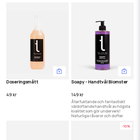
en grym glasbehandling på
perfekt för effektiv förtvätt i ett
nolltid.
steg.
Doseringsmått
Soapy - Handtvål Blomster
49 kr
149 kr
Återfuktande och fantastiskt
väldoftande handtvål av högsta
kvalitet som gör underverk!
Naturliga råvaror och dofter.
-10%