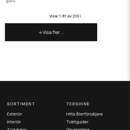
glans.
Visar 1-81 av 210 i
Visa fler ...
SORTIMENT
TERSHINE
Exteriör
Hitta återförsäljare
Interiör
Tvättguider
Torkdukar
Om tershine