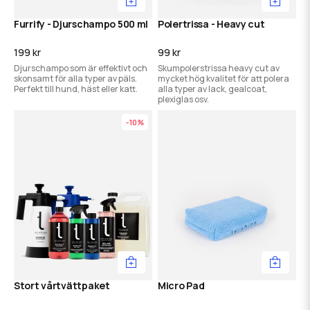
Furrify - Djurschampo 500 ml
Polertrissa - Heavy cut
199 kr
99 kr
Djurschampo som är effektivt och
Skumpolerstrissa heavy cut av
skonsamt för alla typer av päls.
mycket hög kvalitet för att polera
Perfekt till hund, häst eller katt.
alla typer av lack, gealcoat,
plexiglas osv.
-10%
Stort vårtvättpaket
Micro Pad