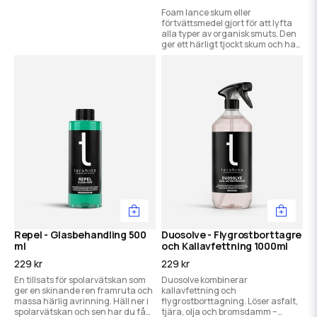
Foam lance skum eller
förtvättsmedel gjort för att lyfta
alla typer av organisk smuts. Den
ger ett härligt tjockt skum och har
god rengöringsförmåga.
Repel - Glasbehandling 500
Duosolve - Flygrostborttagre
ml
och Kallavfettning 1000ml
229 kr
229 kr
En tillsats för spolarvätskan som
Duosolve kombinerar
ger en skinande ren framruta och
kallavfettning och
massa härlig avrinning. Häll ner i
flygrostborttagning. Löser asfalt,
spolarvätskan och sen har du fått
tjära, olja och bromsdamm –