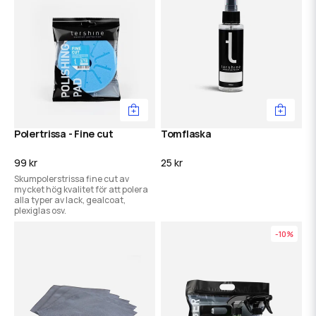
Polertrissa - Fine cut
Tomflaska
99 kr
25 kr
Skumpolerstrissa fine cut av
mycket hög kvalitet för att polera
alla typer av lack, gealcoat,
plexiglas osv.
-10%