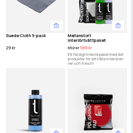
Suede Cloth 5-pack
Mellanstort
interiörtvättpaket
29 kr
589 kr
652 kr
Ett färdigt interiörpaket med det
produkter för att hålla interiören
ren och fräsch!