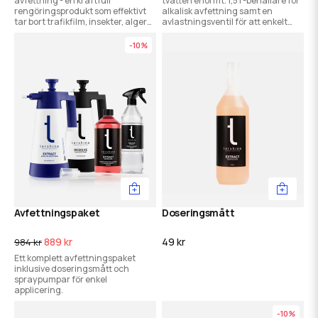
avfettning - en kraftfull
tvätten enormt. 1,5 l -behållare för
rengöringsprodukt som effektivt
alkalisk avfettning samt en
tar bort trafikfilm, insekter, alger
avlastningsventil för att enkelt
och smuts från bil, båt och hus.
kunna släppa på trycket när man
Löser all form av organisk smuts!
är färdig.
-10%
Avfettningspaket
Doseringsmått
889 kr
49 kr
984 kr
Ett komplett avfettningspaket
inklusive doseringsmått och
spraypumpar för enkel
applicering.
-10%