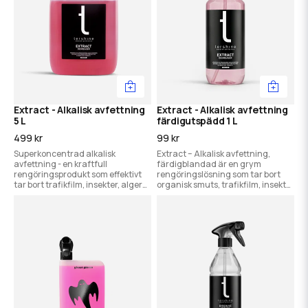
Extract - Alkalisk avfettning
Extract - Alkalisk avfettning
5 L
färdigutspädd 1 L
499 kr
99 kr
Superkoncentrad alkalisk
Extract – Alkalisk avfettning,
avfettning - en kraftfull
färdigblandad är en grym
rengöringsprodukt som effektivt
rengöringslösning som tar bort
tar bort trafikfilm, insekter, alger
organisk smuts, trafikfilm, insekter
och smuts från bil, båt och hus.
och alger direkt utan blandning.
Löser all form av organisk smuts!