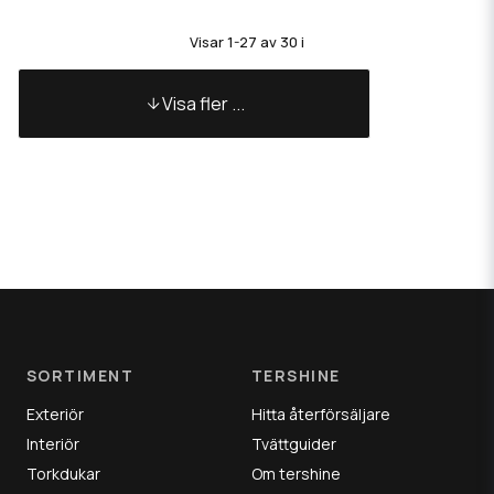
Visar 1-27 av 30 i
Visa fler ...
SORTIMENT
TERSHINE
Exteriör
Hitta återförsäljare
Interiör
Tvättguider
Torkdukar
Om tershine