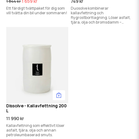
1 659 kr
749 kr
1 844 kr
Ett färdigt tvättpaket för dig som
Duosolve kombinerar
vill tvätta din bil under sommaren!
kallavfettning och
flygrostborttagning. Löser asfalt,
tjära, olja och bromsdamm –
perfekt för effektiv förtvätt i ett
steg.
Dissolve - Kallavfettning 200
L
11 990 kr
Kallavfettning som effektivt löser
asfalt, tjära, olja och annan
petroleumbaserad smuts.