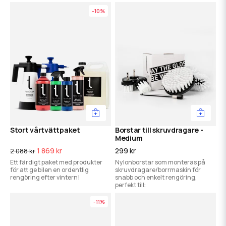
schamponering.
-10%
Stort vårtvättpaket
Borstar till skruvdragare -
Medium
1 869 kr
299 kr
2 088 kr
Ett färdigt paket med produkter
Nylonborstar som monteras på
för att ge bilen en ordentlig
skruvdragare/borrmaskin för
rengöring efter vintern!
snabb och enkelt rengöring,
perfekt till:
-11%