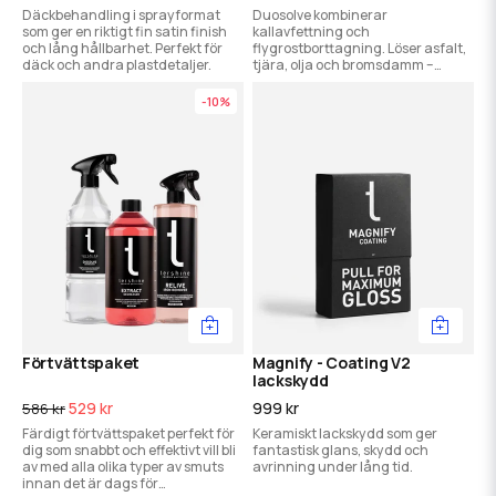
Däckbehandling i sprayformat
Duosolve kombinerar
som ger en riktigt fin satin finish
kallavfettning och
och lång hållbarhet. Perfekt för
flygrostborttagning. Löser asfalt,
däck och andra plastdetaljer.
tjära, olja och bromsdamm –
perfekt för effektiv förtvätt i ett
steg.
-10%
Förtvättspaket
Magnify - Coating V2
lackskydd
529 kr
999 kr
586 kr
Färdigt förtvättspaket perfekt för
Keramiskt lackskydd som ger
dig som snabbt och effektivt vill bli
fantastisk glans, skydd och
av med alla olika typer av smuts
avrinning under lång tid.
innan det är dags för