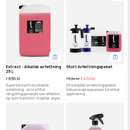
Extract - Alkalisk avfettning
Stort Avfettningspaket
25 L
1 695 kr
1 470 kr
1 634 kr
Superkoncentrad alkalisk
Ett komplett avfettningspaket
avfettning - en kraftfull
inklusive spraypumpar för enkel
rengöringsprodukt som effektivt
applicering.
tar bort trafikfilm, insekter, alger
och smuts från bil, båt och hus.
Löser all form av organisk smuts!