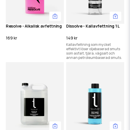
Resolve - Alkalisk avfettning
Dissolve - Kallavfettning 1 L
169 kr
149 kr
Kallavfettning som mycket
effektivt löser oljebaserad smuts
som asfalt, tjära, vägsalt och
annan petroleumbaserad smuts.