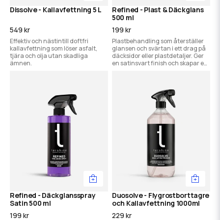
Dissolve - Kallavfettning 5 L
Refined - Plast & Däckglans
500 ml
549 kr
199 kr
Effektiv och nästintill doftfri
Plastbehandling som återställer
kallavfettning som löser asfalt,
glansen och svärtan i ett drag på
tjära och olja utan skadliga
däcksidor eller plastdetaljer. Ger
ämnen.
en satinsvart finish och skapar en
smutsavisande yta.
Refined - Däckglansspray
Duosolve - Flygrostborttagre
Satin 500 ml
och Kallavfettning 1000ml
199 kr
229 kr