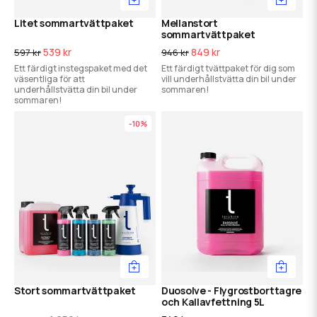
Litet sommartvättpaket
Mellanstort
sommartvättpaket
539 kr
849 kr
597 kr
946 kr
Ett färdigt instegspaket med det
Ett färdigt tvättpaket för dig som
väsentliga för att
vill underhållstvätta din bil under
underhållstvätta din bil under
sommaren!
sommaren!
-10%
Stort sommartvättpaket
Duosolve - Flygrostborttagre
och Kallavfettning 5L