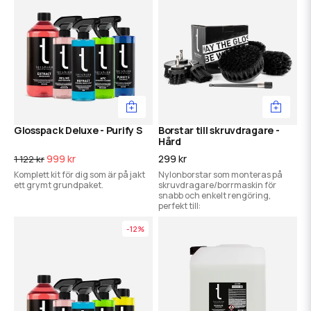
Glosspack Deluxe - Purify S
Borstar till skruvdragare -
Hård
999 kr
299 kr
1 122 kr
Komplett kit för dig som är på jakt
Nylonborstar som monteras på
ett grymt grundpaket.
skruvdragare/borrmaskin för
snabb och enkelt rengöring,
perfekt till:
-12%