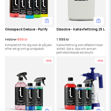
Glosspack Deluxe - Purify
Dissolve - Kallavfettning 25 L
899 kr
1 999 kr
1 022 kr
Komplett kit för dig som är på jakt
Kallavfettning som effektivt löser
efter ett grymt grundpaket.
asfalt, tjära, olja och annan
petroleumbaserad smuts.
-10%
-10%