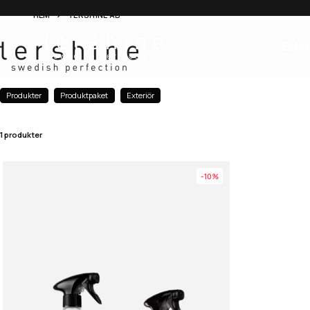
HEM
TERSHINE AB
Exter
Produkter
Produktpaket
Exteriör
1 produkter
-10%