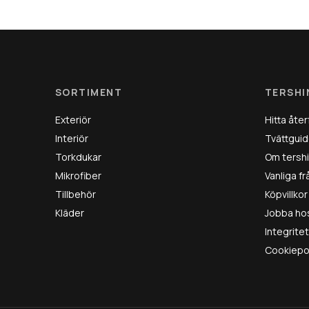
SORTIMENT
TERSHI
Exteriör
Hitta åter
Interiör
Tvättguid
Torkdukar
Om tersh
Mikrofiber
Vanliga f
Tillbehör
Köpvillkor
Kläder
Jobba ho
Integrite
Cookiepo