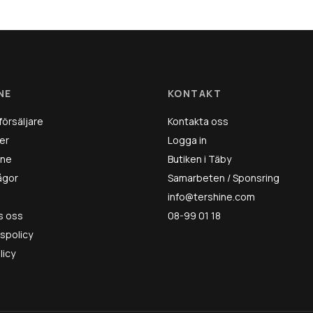
NE
KONTAKT
försäljare
Kontakta oss
er
Logga in
ine
Butiken i Täby
rågor
Samarbeten / Sponsring
info@tershine.com
s oss
08-99 01 18
tspolicy
licy