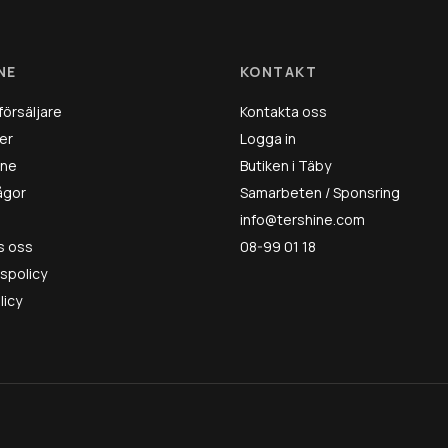
NE
KONTAKT
försäljare
Kontakta oss
er
Logga in
ine
Butiken i Täby
rågor
Samarbeten / Sponsring
info@tershine.com
s oss
08-99 01 18
tspolicy
licy