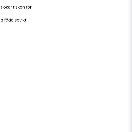
t ökar risken för
åg födelsevikt,