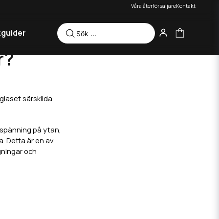
Våra återförsäljare
Kontakt
tguider
r?
glaset särskilda
ytspänning på ytan,
a. Detta är en av
ggningar och