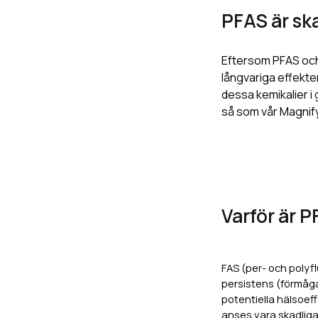
PFAS är ska
Eftersom PFAS och
långvariga effekter 
dessa kemikalier i 
så som vår Magnify
Varför är P
FAS (per- och polyfl
persistens (förmåga
potentiella hälsoeff
anses vara skadliga