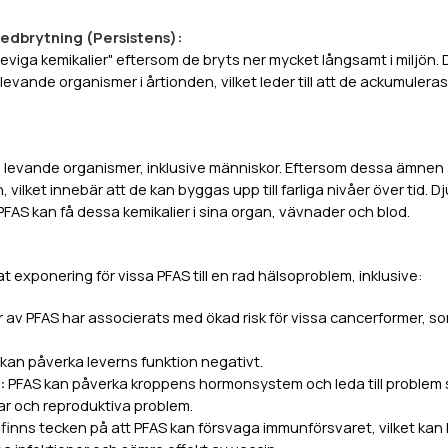
edbrytning (Persistens):
viga kemikalier" eftersom de bryts ner mycket långsamt i miljön. D
levande organismer i årtionden, vilket leder till att de ackumuleras
 levande organismer, inklusive människor. Eftersom dessa ämnen ä
, vilket innebär att de kan byggas upp till farliga nivåer över tid. 
FAS kan få dessa kemikalier i sina organ, vävnader och blod.
t exponering för vissa PFAS till en rad hälsoproblem, inklusive:
r av PFAS har associerats med ökad risk för vissa cancerformer, so
kan påverka leverns funktion negativt.
:
PFAS kan påverka kroppens hormonsystem och leda till problem
ar och reproduktiva problem.
 finns tecken på att PFAS kan försvaga immunförsvaret, vilket kan l