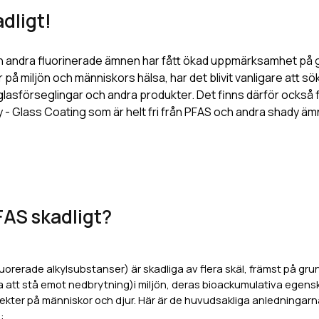
dligt!
 andra fluorinerade ämnen har fått ökad uppmärksamhet på 
på miljön och människors hälsa, har det blivit vanligare att söka
glasförseglingar och andra produkter. Det finns därför också fl
 - Glass Coating som är helt fri från PFAS och andra shady äm
FAS skadligt?
uorerade alkylsubstanser) är skadliga av flera skäl, främst på gr
 att stå emot nedbrytning)i miljön, deras bioackumulativa egens
ekter på människor och djur. Här är de huvudsakliga anledningarna 
: