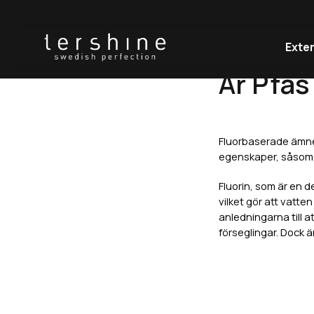
HEM
INNEHÅLLER GLASFÖRSEGLINGAR PFAS?
Exter
Är Pfas
Fluorbaserade ämnen
egenskaper, såsom 
Fluorin, som är en d
vilket gör att vatte
anledningarna till a
förseglingar. Dock ä