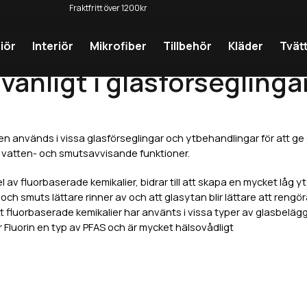
Fraktfritt över 1200kr
iör
Interiör
Mikrofiber
Tillbehör
Kläder
Tvät
 vanligt i glasförseglinga
 används i vissa glasförseglingar och ytbehandlingar för att ge 
vatten- och smutsavvisande funktioner.
el av fluorbaserade kemikalier, bidrar till att skapa en mycket låg 
n och smuts lättare rinner av och att glasytan blir lättare att rengör
tt fluorbaserade kemikalier har använts i vissa typer av glasbelä
r Fluorin en typ av PFAS och är mycket hälsovådligt