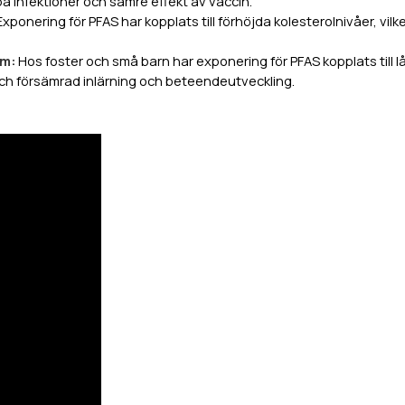
 infektioner och sämre effekt av vaccin.
Exponering för PFAS har kopplats till förhöjda kolesterolnivåer, vilke
.
em:
Hos foster och små barn har exponering för PFAS kopplats till l
 och försämrad inlärning och beteendeutveckling.