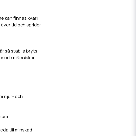
e kan finnas kvar i
 över tid och sprider
r så stabila bryts
Djur och människor
m njur- och
 som
eda till minskad