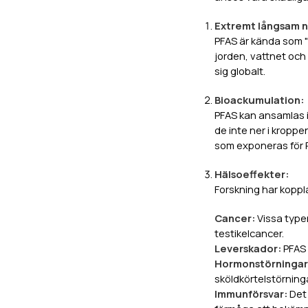
Extremt långsam n
PFAS är kända som "e
jorden, vattnet och 
sig globalt.
Bioackumulation:
PFAS kan ansamlas i
de inte ner i kroppen
som exponeras för P
Hälsoeffekter:
Forskning har koppla
Cancer:
Vissa type
testikelcancer.
Leverskador:
PFAS 
Hormonstörningar
sköldkörtelstörning
Immunförsvar:
Det