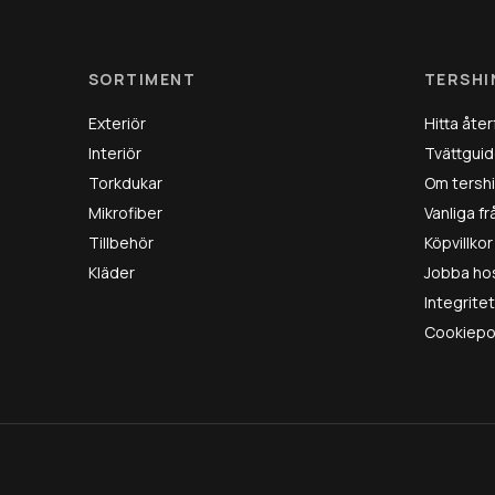
SORTIMENT
TERSHI
Exteriör
Hitta åter
Interiör
Tvättguid
Torkdukar
Om tersh
Mikrofiber
Vanliga f
Tillbehör
Köpvillkor
Kläder
Jobba ho
Integrite
Cookiepo