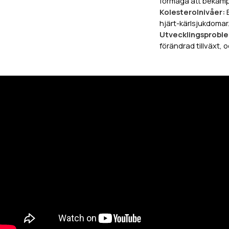
förmåga att bekämpa
Kolesterolnivåer:
hjärt-kärlsjukdomar
Utvecklingsprobl
förändrad tillväxt,