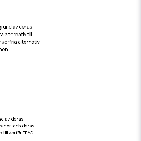
grund av deras
 alternativ till
uorfria alternativ
nen.
und av deras
kaper, och deras
till varför PFAS