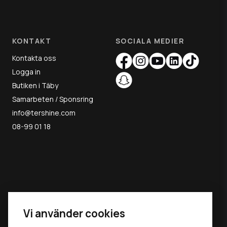
KONTAKT
SOCIALA MEDIER
Kontakta oss
Logga in
Butiken i Täby
Samarbeten / Sponsring
info@tershine.com
08-99 01 18
MAY THE
Vi använder cookies