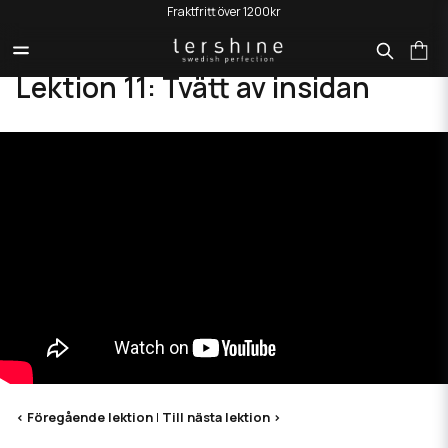
Fraktfritt över 1200kr
HEM
LEKTION 11: TVÄTT AV INSIDAN
Lektion 11: Tvätt av insidan
< Föregående lektion
|
Till nästa lektion >