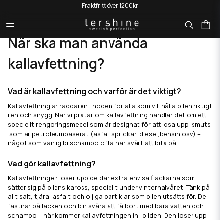
Fraktfritt över 1200kr
HEM
NÄR SKA MAN ANVÄNDA KALLAVFETTNING?
När ska man använda
kallavfettning?
Vad är kallavfettning och varför är det viktigt?
Kallavfettning är räddaren i nöden för alla som vill hålla bilen riktigt
ren och snygg. När vi pratar om kallavfettning handlar det om ett
speciellt rengöringsmedel som är designat för att lösa upp smuts
som är petroleumbaserat (asfaltsprickar, diesel,bensin osv) –
något som vanlig bilschampo ofta har svårt att bita på.
Vad gör kallavfettning?
Kallavfettningen löser upp de där extra envisa fläckarna som
sätter sig på bilens kaross, speciellt under vinterhalvåret. Tänk på
allt salt, tjära, asfalt och oljiga partiklar som bilen utsätts för. De
fastnar på lacken och blir svåra att få bort med bara vatten och
schampo – här kommer kallavfettningen in i bilden. Den löser upp