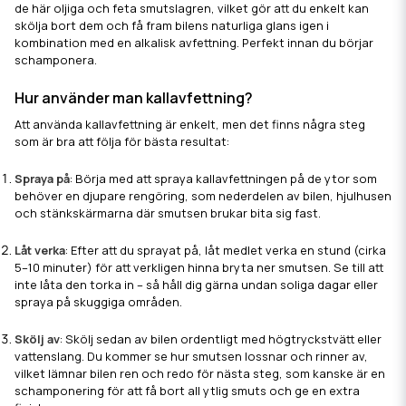
de här oljiga och feta smutslagren, vilket gör att du enkelt kan
skölja bort dem och få fram bilens naturliga glans igen i
kombination med en alkalisk avfettning. Perfekt innan du börjar
schamponera.
Hur använder man kallavfettning?
Att använda kallavfettning är enkelt, men det finns några steg
som är bra att följa för bästa resultat:
Spraya på
: Börja med att spraya kallavfettningen på de ytor som
behöver en djupare rengöring, som nederdelen av bilen, hjulhusen
och stänkskärmarna där smutsen brukar bita sig fast.
Låt verka
: Efter att du sprayat på, låt medlet verka en stund (cirka
5–10 minuter) för att verkligen hinna bryta ner smutsen. Se till att
inte låta den torka in – så håll dig gärna undan soliga dagar eller
spraya på skuggiga områden.
Skölj av
: Skölj sedan av bilen ordentligt med högtryckstvätt eller
vattenslang. Du kommer se hur smutsen lossnar och rinner av,
vilket lämnar bilen ren och redo för nästa steg, som kanske är en
schamponering för att få bort all ytlig smuts och ge en extra