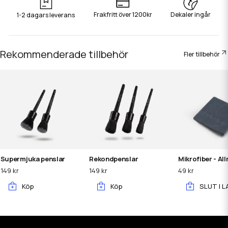
Frakfritt över 1200kr
Dekaler ingår
1-2 dagars leverans
Rekommenderade tillbehör
Fler tillbehör
Supermjuka penslar
Rekondpenslar
Mikrofiber - Al
149 kr
149 kr
49 kr
Köp
Köp
SLUT I L