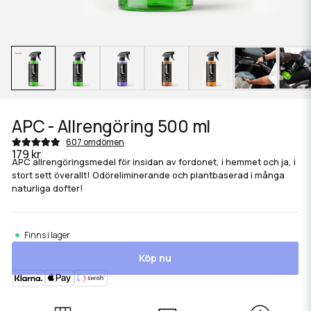
APC - Allrengöring 500 ml
607 omdömen
179 kr
APC allrengöringsmedel för insidan av fordonet, i hemmet och ja, i
stort sett överallt! Odöreliminerande och plantbaserad i många
naturliga dofter!
Finns i lager
Köp nu