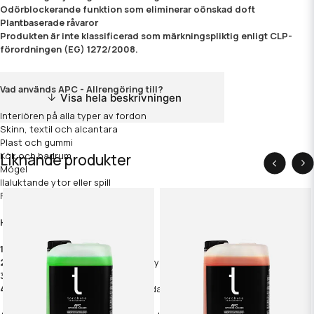
Odörblockerande funktion som eliminerar oönskad doft
Plantbaserade råvaror
Produkten är inte klassificerad som märkningspliktig enligt CLP-
förordningen (EG) 1272/2008.
Vad används APC - Allrengöring till?
Visa hela beskrivningen
Interiören på alla typer av fordon
Skinn, textil och alcantara
Plast och gummi
Kök och badrum
Liknande produkter
Mögel
Ilaluktande ytor eller spill
Fungerar på nästan allt
Hur används APC - Allrengöring
1.
Duscha på valfri yta (eller i duk)
2.
Använd borste för att rugga upp ytan om det är mycket skitigt
3.
Torka av med mikrofiberduk
4.
Ja jag vet, superenkel att använda!