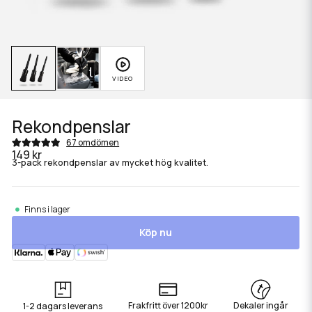
Rekondpenslar
67 omdömen
149 kr
3-pack rekondpenslar av mycket hög kvalitet.
Finns i lager
Köp nu
Frakfritt över 1200kr
Dekaler ingår
1-2 dagars leverans