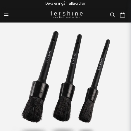
Dekaler ingår i alla ordrar
HEM
PRODUKTER
REKONDPENSLAR