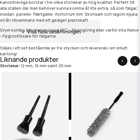
Kanontrevliga borstar i tre olika storlekar av hög kvalitet. Perfekt till
alla ställen där man behöver kunna komma åt lite extra, så som fälgar,
insidan, paneler, fläktgaller, motorrum mm. Skonsam och lagom mjuka
strån tillsammans med ett gediget plastskaft.
Grym kombo tillsammans med APC - Allrengöring eller varför inte Relive
Visa hela beskrivningen
- Flygrostlösare för fälgarna.
Säljes i ett set bestående av tre stycken och levereras i en smutt
kartong!
Liknande produkter
Storlekar:
12 mm, 16 mm samt 20 mm.