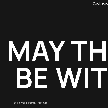
Cookiepo
MAY TH
BE WI
©
2026
TERSHINE AB