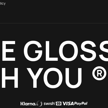
licy
E GLOS
TH YOU 