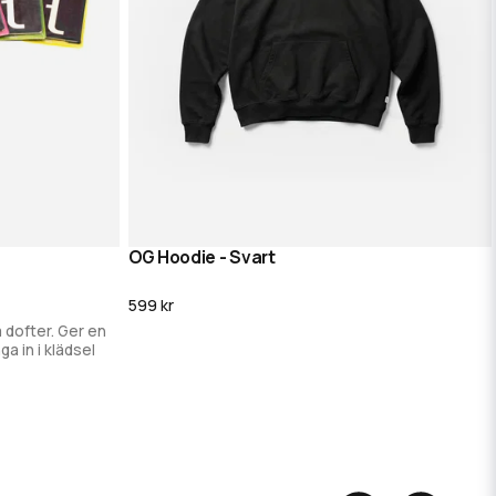
OG Hoodie - Svart
g
Lägg i varukorg
599 kr
a dofter. Ger en
ga in i klädsel