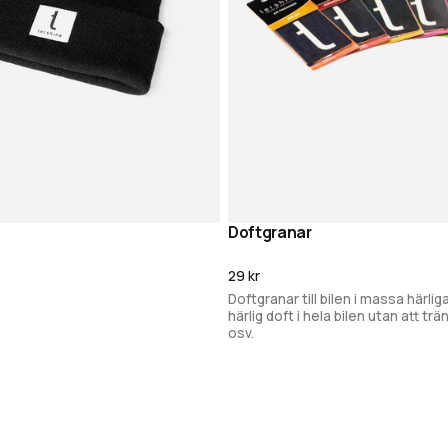
Doftgranar
Lägg i varukorg
Lägg i varukor
29 kr
Doftgranar till bilen i massa härlig
härlig doft i hela bilen utan att trän
osv.