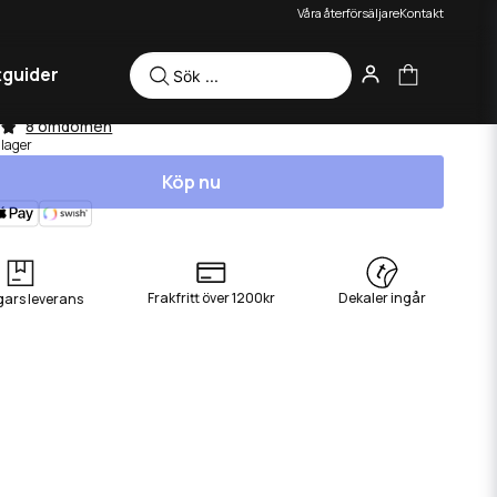
Våra återförsäljare
Kontakt
tguider
 - Vit
8 omdömen
 lager
Köp nu
Frakfritt över 1200kr
Dekaler ingår
gars leverans