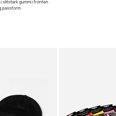
 slitstark gummi i fronten
ig passform.