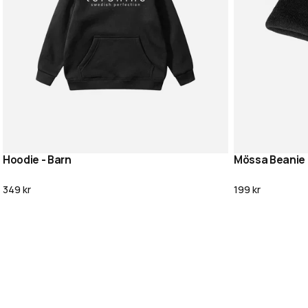
Hoodie - Barn
Mössa Beanie
Lägg i varukorg
349 kr
199 kr