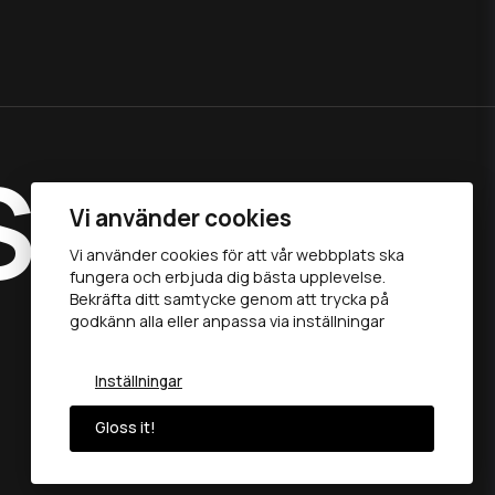
S
Vi använder cookies
Vi använder cookies för att vår webbplats ska
fungera och erbjuda dig bästa upplevelse.
®
Bekräfta ditt samtycke genom att trycka på
godkänn alla eller anpassa via inställningar
Inställningar
Gloss it!