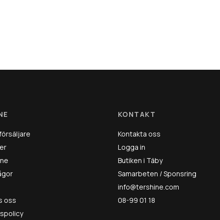
NE
KONTAKT
försäljare
Kontakta oss
er
Logga in
ine
Butiken i Täby
rågor
Samarbeten / Sponsring
info@tershine.com
s oss
08-99 01 18
tspolicy