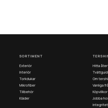
SORTIMENT
TERSHI
Exteriör
Hitta åter
Interiör
Tvättguid
Torkdukar
Om tersh
Mikrofiber
Vanliga f
Tillbehör
Köpvillkor
Kläder
Jobba ho
Integrite