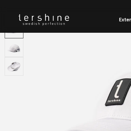
HEM
KEPS - VIT
Exter