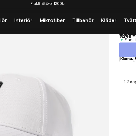
Fraktfritt över 1200kr
iör
Interiör
Mikrofiber
Tillbehör
Kläder
Tvät
Keps
249 kr
Finns i
1-2 da