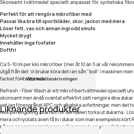
Skonsamt tvättmedel speciellt anpassat för syntetiska fibr
Perfekt för att rengöra mikrofiber med
Passar lika bra till sportkläder, skor, jackor med mera
Löser fett, vax och annan ingrodd smuts
Mycket drygt
Innehåller inga fosfater
Doftfri
Ca 5-10 ml per kilo mikrofiber (mer åt 10 än 5 är vår rekommend
utgå från det. Vi brukar köra det i en sån "boll" i maskinen men g
facket för tvättmedel.
Visa hela beskrivningen
Refresh - Fiber Wash är ett mikrofibertvättmedel speciellt utve
skonsamt men ändå oväntat effektivt sätt rengöra dina dukar
vet jag förespråkat APC och alkaliska avfettningar, men det hä
Liknande produkter
nivå på rengöring, utan att för den delen torka ut dukarna. Lö
mera och lyckats även få liv i dukar som man exempelvis kört R
någon annan keramisk spray i. Fungerar även ypperligt att ren
vaxapplikatorer eller andra "pads" med.