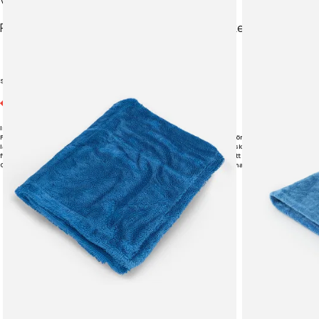
Fungerar även ypperligt till sportkläder, sneakers, jackor m.m
Säkerhetsdatablad finns att rekvirera.
Innehåller: <5% Amfoteriska Tensider. 5-15% Nonjoniska Tensider.
FARA: Orsakar allvarliga ögonskador. Förvaras oåtkomligt för barn. Ha förpackningen eller etik
läkarvård. Använd skyddshandskar/skyddskläder/ögonskydd/ansiktsskydd. VID KONTAKT MED ÖG
flera minuter. Ta ur eventuella kontaktlinser om det går lätt. Fortsätt att skölja. Kontakta gena
GIFTINFORMATIONSCENTRALEN/läkare. Innehållet och behållaren lämnas till auktoriserad avfa