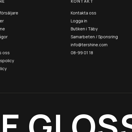
NE
KONTAKT
försäljare
Kontakta oss
er
Logga in
ine
Butiken i Täby
rågor
Samarbeten / Sponsring
info@tershine.com
s oss
08-99 01 18
tspolicy
licy
E GLOS