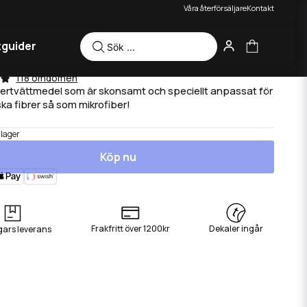
Våra återförsäljare
Kontakt
tguider
resh - Mikrofibertvätt 500 ml
118 omdömen
bertvättmedel som är skonsamt och speciellt anpassat för
ka fibrer så som mikrofiber!
 lager
Köp nu
Frakfritt över 1200kr
Dekaler ingår
gars leverans