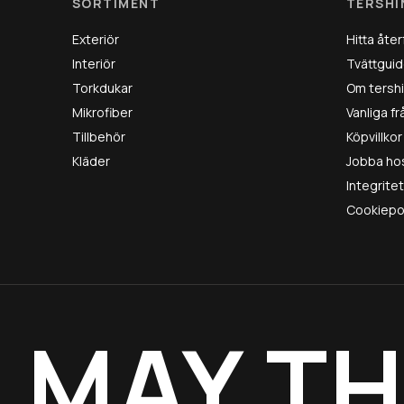
SORTIMENT
TERSHI
Exteriör
Hitta åter
Interiör
Tvättguid
Torkdukar
Om tersh
Mikrofiber
Vanliga f
Tillbehör
Köpvillkor
Kläder
Jobba ho
Integrite
Cookiepo
MAY TH