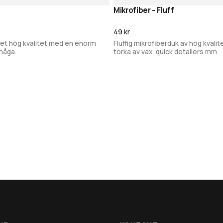
Mikrofiber - Fluff
Lägg i varukorg
Lägg i varukor
49 kr
et hög kvalitet med en enorm
Fluffig mikrofiberduk av hög kvalite
måga.
torka av vax, quick detailers mm.