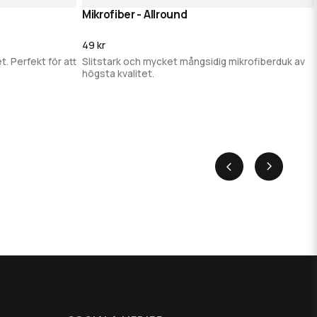
Mikrofiber - Allround
g
Slut i lager - Bevaka
49 kr
t. Perfekt för att
Slitstark och mycket mångsidig mikrofiberduk av
högsta kvalitet.