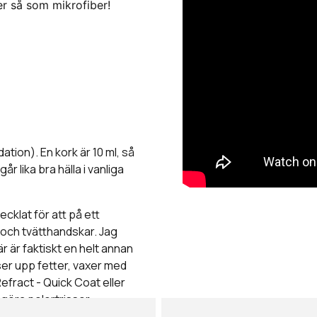
er så som mikrofiber!
ation). En kork är 10 ml, så
år lika bra hälla i vanliga
cklat för att på ett
 och tvätthandskar. Jag
r är faktiskt en helt annan
ser upp fetter, vaxer med
efract - Quick Coat eller
göra polertrissor,