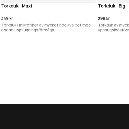
Torkduk - Maxi
Torkduk - Big
Lägg i varukorg
349 kr
299 kr
Torkduk i mikrofiber av mycket hög kvalitet med
Torkduk av myck
enorm uppsugningsförmåga.
uppsugningsför