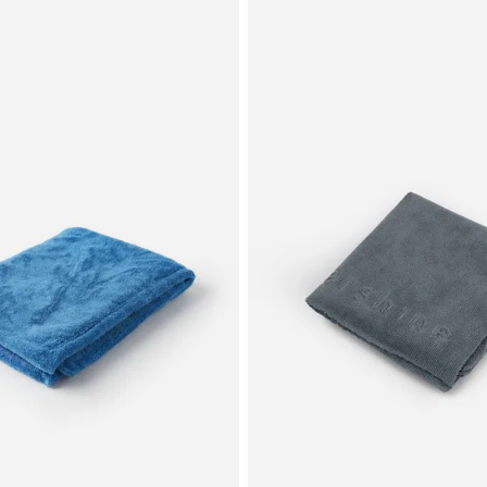
etten till hands om du måste söka
ONEN: Skölj försiktigt med vatten i
st
llsanläggning.