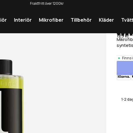
Fraktfritt över 1200kr
Dekaler ingår i alla ordrar
iör
Interiör
Mikrofiber
Tillbehör
Kläder
Tvät
Ref
129 kr
Mikrofi
syntetis
Finns i
1-2 da