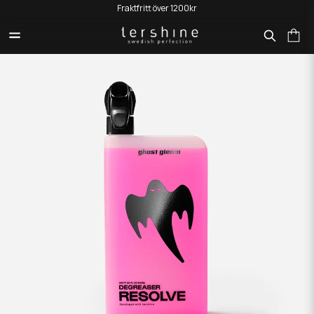
Fraktfritt över 1200kr
HEM
KOENIGSEGG X TERSHINE
RESOLVE - ALKALISK AVFETTNING