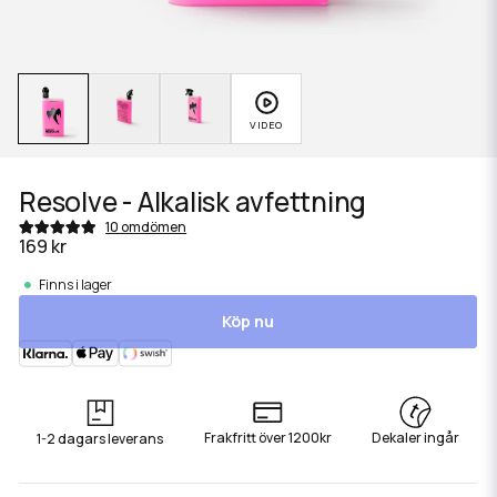
Resolve - Alkalisk avfettning
10 omdömen
169 kr
Finns i lager
Köp nu
Frakfritt över 1200kr
Dekaler ingår
1-2 dagars leverans