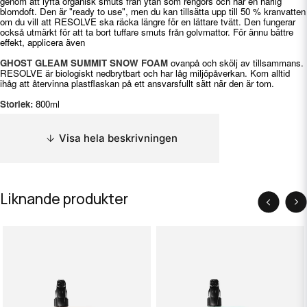
genom att lyfta organisk smuts från ytan som rengörs och har en härlig
blomdoft. Den är "ready to use", men du kan tillsätta upp till 50 % kranvatten
om du vill att RESOLVE ska räcka längre för en lättare tvätt. Den fungerar
också utmärkt för att ta bort tuffare smuts från golvmattor. För ännu bättre
effekt, applicera även
GHOST GLEAM SUMMIT SNOW FOAM
ovanpå och skölj av tillsammans.
RESOLVE är biologiskt nedbrytbart och har låg miljöpåverkan. Kom alltid
ihåg att återvinna plastflaskan på ett ansvarsfullt sätt när den är tom.
Storlek:
800ml
Visa hela beskrivningen
Liknande produkter