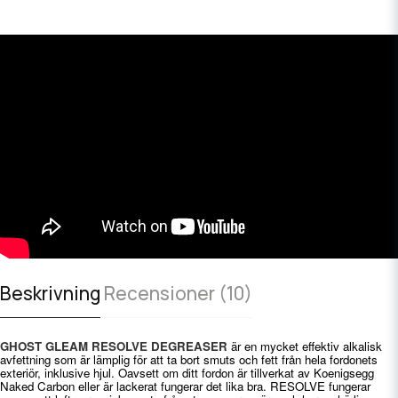
Beskrivning
Recensioner (10)
GHOST GLEAM RESOLVE DEGREASER
är en mycket effektiv alkalisk
avfettning som är lämplig för att ta bort smuts och fett från hela fordonets
exteriör, inklusive hjul. Oavsett om ditt fordon är tillverkat av Koenigsegg
Naked Carbon eller är lackerat fungerar det lika bra. RESOLVE fungerar