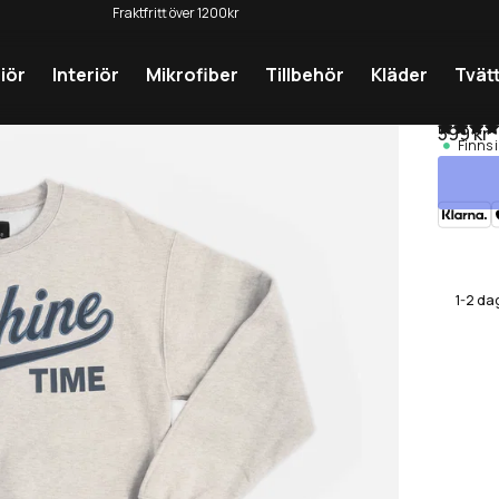
Fraktfritt över 1200kr
Dekaler ingår i alla ordrar
iör
Interiör
Mikrofiber
Tillbehör
Kläder
Tvät
Swe
599 kr
Finns i
1-2 da