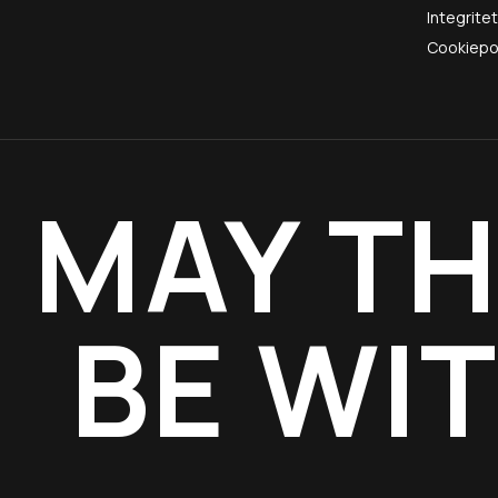
Integrite
Cookiepo
MAY TH
BE WI