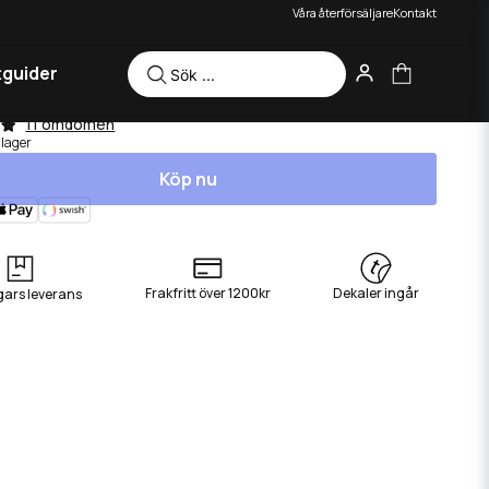
Våra återförsäljare
Kontakt
tguider
atshirt - Tershine Time
11 omdömen
 lager
Köp nu
Frakfritt över 1200kr
Dekaler ingår
gars leverans