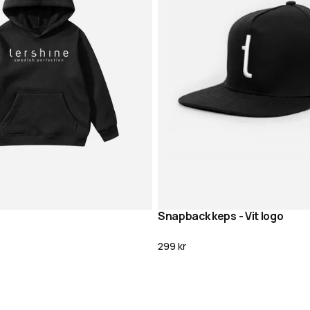
Snapback keps - Vit logo
Lägg i varukorg
Lägg i varukor
299 kr