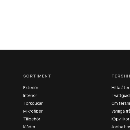
SORTIMENT
TERSHI
Exteriör
Hitta åter
Interiör
Tvättguid
Torkdukar
Om tersh
Mikrofiber
Vanliga f
Tillbehör
Köpvillkor
Kläder
Jobba ho