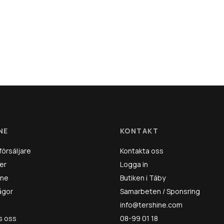
NE
KONTAKT
försäljare
Kontakta oss
er
Logga in
ine
Butiken i Täby
rågor
Samarbeten / Sponsring
info@tershine.com
s oss
08-99 01 18