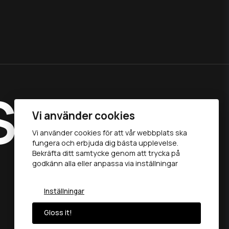
S
Vi använder cookies
Vi använder cookies för att vår webbplats ska
fungera och erbjuda dig bästa upplevelse.
®
Bekräfta ditt samtycke genom att trycka på
godkänn alla eller anpassa via inställningar
Inställningar
Gloss it!