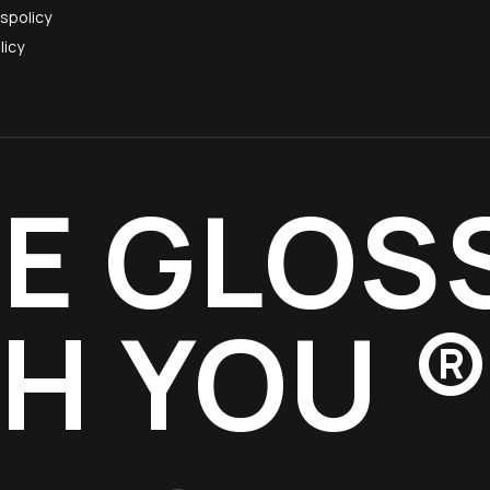
tspolicy
licy
E GLOS
TH YOU 