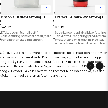
för det.
Hur du använder Dissolve - Kallavfettning
Dissolve - Kallavfettning 5 L
Extract - Alkalisk avfettning 1 L
1.
Applicera jämt över ytan (normalt från handtagen och nedåt)
2.
Låt dra några minuter, kom ihåg att vid kallare väder ska den ligga
549 kr
159 kr
längre
Effektiv och nästintill doftfri
Superkoncentrad alkalisk avfettning
3.
Spola av nedifrån och upp
kallavfettning som löser asfalt, tjära
- en kraftfull rengöringsprodukt som
4.
Fortsätt med nästa steg i din tvätt-procedur
och olja utan skadliga ämnen.
effektivt tar bort trafikfilm, insekter,
alger och smuts från bil, båt och hus.
Löser all form av organisk smuts!
Går givetvis bra att använda för exempelvis motortvätt och andra ytor
som är svårt nedsmutsade. Kom också ihåg att produkten bör ligga
längre på ytan vid kall temperatur (upp till 15 min ish). För bäst effekt
bör även Extract - Alkalisk avfettning användas ovanpå Dissolve efter
steg 2. Extract - Alkalisk avfettning kommer ni också behöva, dvs det
räcker inte med bara en avfettning året om.
Doft:
Näst intill doftfri