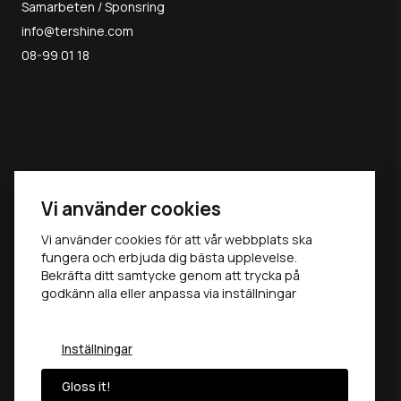
Samarbeten / Sponsring
info@tershine.com
08-99 01 18
MAY THE
Vi använder cookies
GLOSS BE
Vi använder cookies för att vår webbplats ska
fungera och erbjuda dig bästa upplevelse.
Bekräfta ditt samtycke genom att trycka på
WITH YOU ®
godkänn alla eller anpassa via inställningar
Inställningar
Gloss it!
©
2026
TERSHINE AB