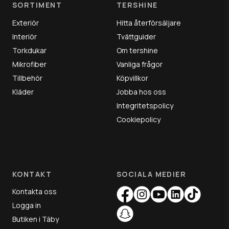
SORTIMENT
TERSHINE
Exteriör
Hitta återförsäljare
Interiör
Tvättguider
Torkdukar
Om tershine
Mikrofiber
Vanliga frågor
Tillbehör
Köpvillkor
Kläder
Jobba hos oss
Integritetspolicy
Cookiepolicy
Säkerhetsdatablad finns att rekvirera
KONTAKT
SOCIALA MEDIER
FARA: Kan vara dödlig vid förtäring om det kommer ner i luftvägarna.
Kontakta oss
Upprepad kontakt kan ge torr hud eller hudsprickor.
VID FÖRTÄRING: Kontakta genast GIFTINFORMATIONSCENTRAL eller läkare.
Logga in
Framkalla inte kräkning. Får inte utsättas för värme/gnistor/öppen låga.
Rökning förbjuden. Förvaras inlåst. Innehållet i behållaren lämnas till en
Butiken i Täby
godkänd avfallsanläggning. Innehåller aromatiska kolväten >30%.