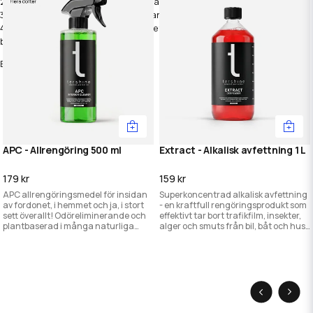
2. Torka av den yta som ska rengöras.
3. Låt vätskan avdunsta på egen hand.
4. Stäng förpackningen ordentligt efter användning så att servetterna
behåller fukten.
Ej märkningspliktig
APC - Allrengöring 500 ml
Extract - Alkalisk avfettning 1 L
179 kr
159 kr
APC allrengöringsmedel för insidan
Superkoncentrad alkalisk avfettning
av fordonet, i hemmet och ja, i stort
- en kraftfull rengöringsprodukt som
sett överallt! Odöreliminerande och
effektivt tar bort trafikfilm, insekter,
plantbaserad i många naturliga
alger och smuts från bil, båt och hus.
dofter!
Löser all form av organisk smuts!