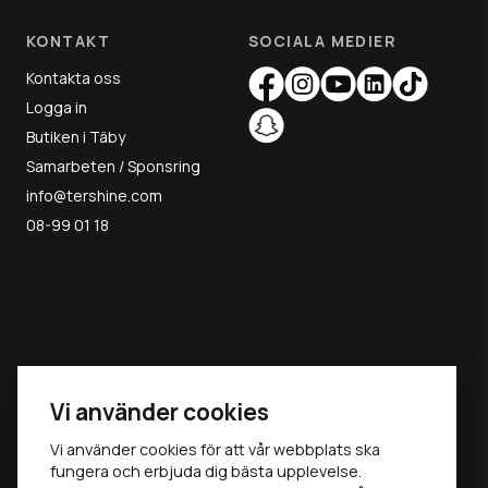
KONTAKT
SOCIALA MEDIER
Kontakta oss
Logga in
Butiken i Täby
Samarbeten / Sponsring
info@tershine.com
08-99 01 18
MAY THE
Vi använder cookies
GLOSS BE
Vi använder cookies för att vår webbplats ska
fungera och erbjuda dig bästa upplevelse.