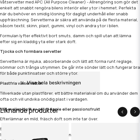
Våtservetter med APC (All Purpose Cleaner) - Allrengöring som gör det
enkelt att snabbt rengöra bilens interiör eller ytor i hemmet. Perfekta
när du behöver en smidig lösning för dagligt underhåll eller snabb
uppfräschning. Servetterna är säkra att använda på de flesta material,
såsom textil, skinn, plast, gummi, vinyl och andra ytor i bilen.
Formulan lyfter effektivt bort smuts, damm och spill utan att lämna
efter sig en kladdig yta eller stark doft.
Tjocka och formbara servetter
Servetterna är mjuka, absorberande och lätt att forma runt reglage,
sömmar och trånga utrymmen. De går inte sönder lätt och fungerar bra
för både punktinsatser och större ytor.
Visa hela beskrivningen
Plastfria våtservetter
Tillverkade utan plastfibrer, ett bättre materialval om du använder dem
ofta och vill undvika onödig plast i vardagen.
Liknande produkter
Välj mellan doft av grönt äpple eller passionsfrukt
Efterlämnar en mild, fräsch doft som inte tar över.
Så här gör du:
1. Ta en våtservett direkt ur förpackningen.