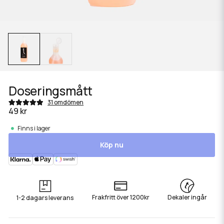
Doseringsmått
31 omdömen
49 kr
Finns i lager
Köp nu
Frakfritt över 1200kr
Dekaler ingår
1-2 dagars leverans