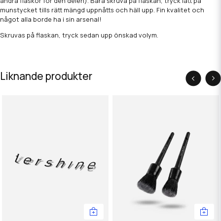
andra flaskor för den delen). Bara skruva på flaskan, tryck lätt på
munstycket tills rätt mängd uppnåtts och häll upp. Fin kvalitet och
något alla borde ha i sin arsenal!
Skruvas på flaskan, tryck sedan upp önskad volym.
Liknande produkter