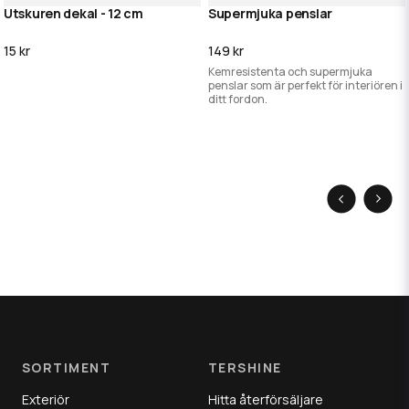
Utskuren dekal - 12 cm
Supermjuka penslar
15 kr
149 kr
Kemresistenta och supermjuka
penslar som är perfekt för interiören i
ditt fordon.
SORTIMENT
TERSHINE
Exteriör
Hitta återförsäljare