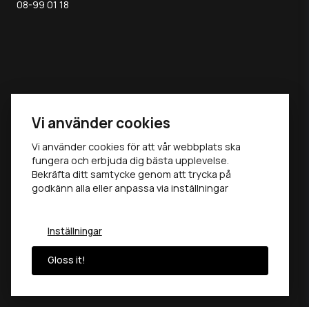
08-99 01 18
MAY THE
Vi använder cookies
GLOSS BE
Vi använder cookies för att vår webbplats ska
fungera och erbjuda dig bästa upplevelse.
Bekräfta ditt samtycke genom att trycka på
WITH YOU ®
godkänn alla eller anpassa via inställningar
Inställningar
Gloss it!
©
2026
TERSHINE AB