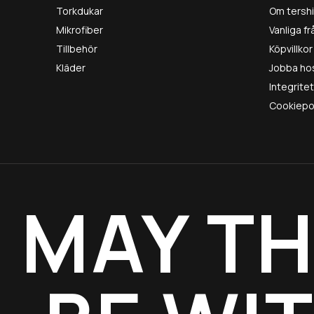
Torkdukar
Om tersh
Mikrofiber
Vanliga f
Tillbehör
Köpvillkor
Kläder
Jobba ho
Integrite
Cookiepo
MAY TH