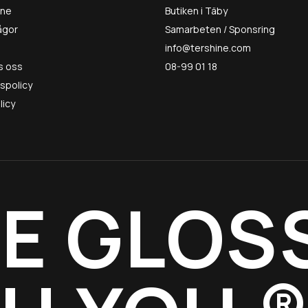
ine
Butiken i Täby
rågor
Samarbeten / Sponsring
info@tershine.com
s oss
08-99 01 18
tspolicy
licy
E GLOS