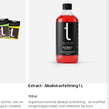
Extract - Alkalisk avfettning 1 L
g
Lägg i varukorg
159 kr
a dofter. Ger en
Superkoncentrad alkalisk avfettning - en kraftfull
ga in i klädsel
rengöringsprodukt som effektivt tar bort