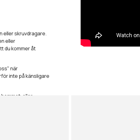
 eller skruvdragare.
n eller
tt du kommer åt
oss" när
för inte på känsligare
 hemmet, eller
ts på