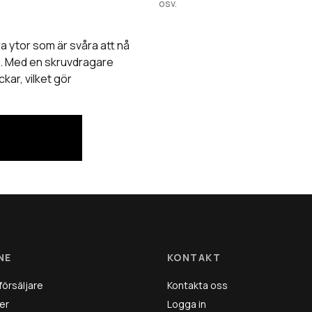
osv.
a ytor som är svåra att nå
n. Med en skruvdragare
kar, vilket gör
NE
KONTAKT
försäljare
Kontakta oss
er
Logga in