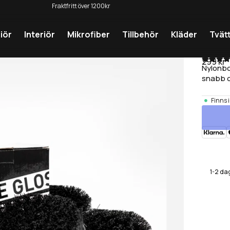
Dekaler ingår i alla ordrar
iör
Interiör
Mikrofiber
Tillbehör
Kläder
Tvät
Bors
299 kr
Nylonbo
snabb oc
Finns i
1-2 da