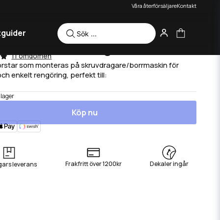
Våra återförsäljare
Kontakt
tguider
tar till skruvdragare - Hård
11 omdömen
rstar som monteras på skruvdragare/borrmaskin för
h enkelt rengöring, perfekt till:
 lager
Köp nu
Frakfritt över 1200kr
Dekaler ingår
gars leverans