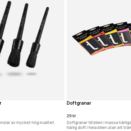
ioner och på olika ytor. De
r
Doftgranar
Lägg i varukorg
Lägg i varukor
29 kr
slar av mycket hög kvalitet.
Doftgranar till bilen i massa härlig
härlig doft i hela bilen utan att trän