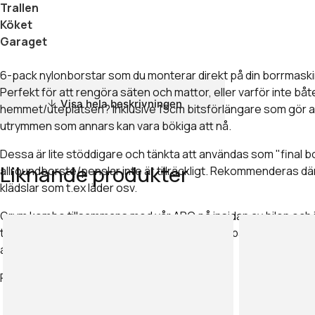
Trallen
Köket
Garaget
6-pack nylonborstar som du monterar direkt på din borrmaskin
Perfekt för att rengöra säten och mattor, eller varför inte båte
Visa hela beskrivningen
hemmet/uteplatsen? Inklusive 15cm bitsförlängare som gör a
utrymmen som annars kan vara bökiga att nå.
Dessa är lite stöddigare och tänkta att användas som "final b
Liknande produkter
allroundborste/penslar inte är tillräckligt. Rekommenderas där
klädslar som t.ex läder osv.
Grym kombo tillsammans med vår APC på insidan av bilen och i
tillsammans med Extract (Alkalisk avfettning) på ingrodd smu
altanen/fasaden/båten etc.
Paketet innehåller:
1 st stor "platt" borste, 12cm i diameter