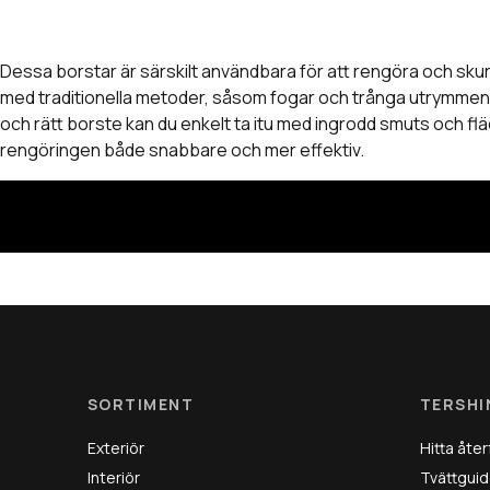
Fälgar och andra metalliska ytor
Dessa borstar är särskilt användbara för att rengöra och skur
med traditionella metoder, såsom fogar och trånga utrymme
och rätt borste kan du enkelt ta itu med ingrodd smuts och fläc
rengöringen både snabbare och mer effektiv.
SORTIMENT
TERSHI
Exteriör
Hitta åter
Interiör
Tvättguid