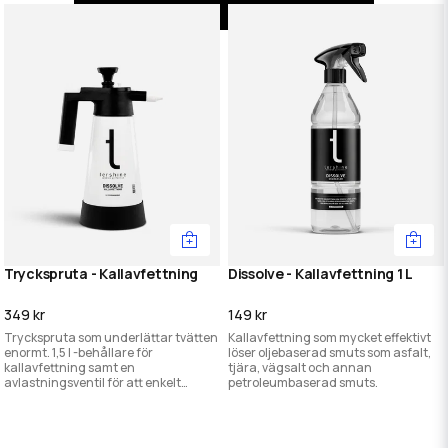
Tryckspruta - Kallavfettning
Dissolve - Kallavfettning 1 L
349 kr
149 kr
Tryckspruta som underlättar tvätten
Kallavfettning som mycket effektivt
enormt. 1,5 l -behållare för
löser oljebaserad smuts som asfalt,
kallavfettning samt en
tjära, vägsalt och annan
avlastningsventil för att enkelt
petroleumbaserad smuts.
kunna släppa på trycket när man är
färdig.