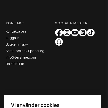
KONTAKT
SOCIALA MEDIER
Kontakta oss
Logga in
Butiken i Täby
Samarbeten / Sponsring
info@tershine.com
08-99 01 18
MAY THE
Vi använder cookies