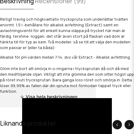
Beskrivning
Recensioner (99)
Riktigt trevlig och högkvalitativ tryckspruta som underlättar tvätten
enormt. 1,5 l -behållare för alkalisk avfettning (Extract) samt en
avlastningsventil för att enkelt kunna släppa på trycket när man är
färdig. tershine -loggan, det står även stort på flaskan vad dom är
tänkta till för typ av kem. Två modeller, så se till att välja den modellen
som passar er (eller ta båda):
Alkalisk för pH-värden mellan 7-14, dvs vår Extract - Alkalisk avfettning.
Glöm inte bort att smörja in o-ringarna i trycksprutan då och då med
den medföljande oljan. Viktigt att inte glömma den som sitter högst upp
på röret inuti trycksprutan. Bara gänga loss röret och smörja in. Detta
löser 99,99% av fallen där din spruta mot förmodan tappat tryck eller
funktion.
Visa hela beskrivningen
Liknande produkter