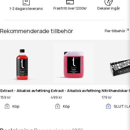
Frakfritt över 1200kr
Dekaler ingår
1-2 dagars leverans
Rekommenderade tillbehör
Fler tillbehör
Extract - Alkalisk avfettning 1 L
Extract - Alkalisk avfettning 5 L
Nitrilhandskar 
159 kr
499 kr
179 kr
Köp
Köp
SLUT I L