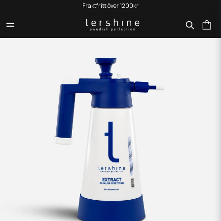
Fraktfritt över 1200kr
HEM
PRODUKTER
TRYCKSPRUTA - ALKALISK